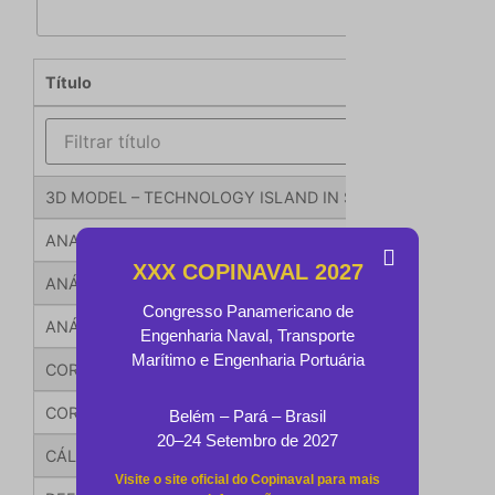
Título
3D MODEL – TECHNOLOGY ISLAND IN SHIP DESIGN OR A 
ANALYSIS OF THE IMPACT OF THE USE OF INTEGRATED
XXX COPINAVAL 2027
ANÁLISE DE VIABILIDADE À IMPLEMENTAÇÃO DE EMBA
Congresso Panamericano de
ANÁLISIS COMPARATIVO DE LAS PROPIEDADES MECÁNIC
Engenharia Naval, Transporte
Marítimo e Engenharia Portuária
CORRIENTES MARINAS E INTERCAMBIO DE AGUA AL SUR 
CORRIENTES MARINAS LITORALES AL NOROCCIDENTE DE
Belém – Pará – Brasil
20–24 Setembro de 2027
CÁLCULO TEÓRICO Y MODELACIÓN COMPUTACIONAL DEL
Visite o site oficial do Copinaval para mais