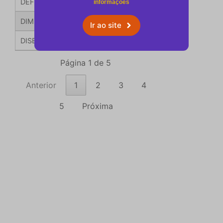
DEFECTACIÓN DEL SISTEMA DE PROPULSIÓN DE BUQUE
informações
DIMENSIONAMENTO DE UM TERMINAL PORTUÁRIO ATRA
Ir ao site
DISEÑO CONCEPTUAL DE EMBARCACIONES FLUVIALES DE
Página 1 de 5
Anterior
1
2
3
4
5
Próxima