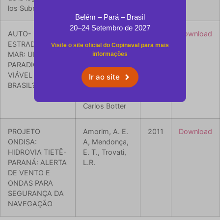
los Submarinos
Belém – Pará – Brasil
20–24 Setembro de 2027
AUTO-
Nayara Amaral
2011
Download
ESTRADAS DO
Lima de Valois;
Visite o site oficial do Copinaval para mais
MAR: UM
Hadir
informações
PARADIGMA
Alexander
VIÁVEL PARA O
Garcia Castro;
Ir ao site
BRASIL?
Afonso Celso
Medina; Rui
Carlos Botter
PROJETO
Amorim, A. E.
2011
Download
ONDISA:
A, Mendonça,
HIDROVIA TIETÊ-
E. T., Trovati,
PARANÁ: ALERTA
L.R.
DE VENTO E
ONDAS PARA
SEGURANÇA DA
NAVEGAÇÃO