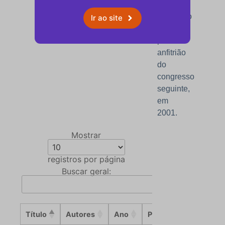
foi
escolhido
Ir ao site
como
país
anfitrião
do
congresso
seguinte,
em
2001.
Mostrar
registros por página
Buscar geral:
Título
Autores
Ano
PDF