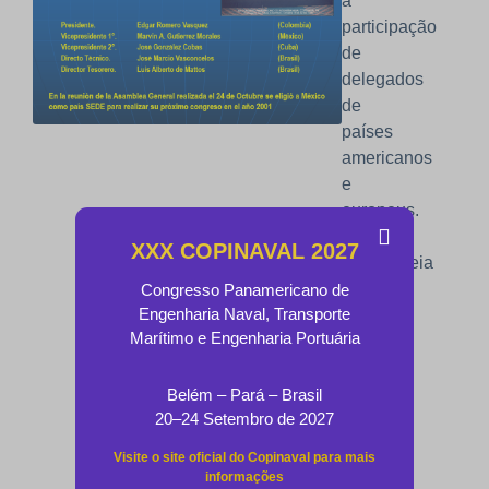
a
participação
de
delegados
de
países
americanos
e
europeus.
Na
XXX COPINAVAL 2027
Assembleia
Geral,
Congresso Panamericano de
Engenharia Naval, Transporte
realizada
Marítimo e Engenharia Portuária
em
24
de
Belém – Pará – Brasil
20–24 Setembro de 2027
outubro,
o
Visite o site oficial do Copinaval para mais
México
informações