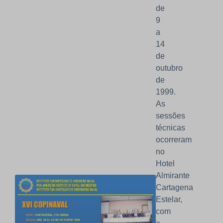
de
9
a
14
de
outubro
de
1999.
As
sessões
técnicas
ocorreram
no
Hotel
Almirante
Cartagena
Estelar,
com