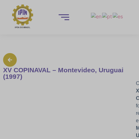
XV COPINAVAL – Montevideo, Uruguai
(1997)
f
r
M
U